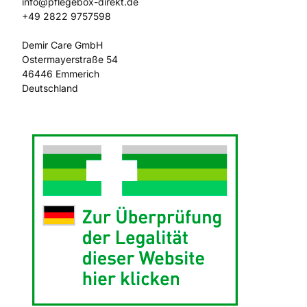
info@pflegebox-direkt.de

+49 2822 9757598

Demir Care GmbH

Ostermayerstraße 54

46446 Emmerich
