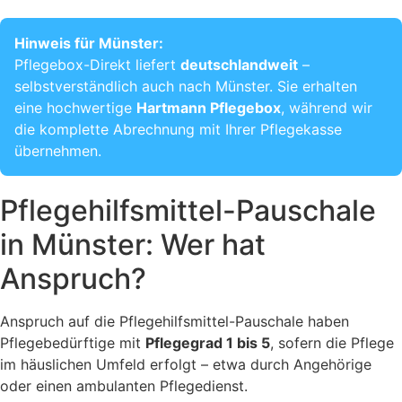
Hinweis für Münster:
Pflegebox-Direkt liefert
deutschlandweit
–
selbstverständlich auch nach Münster. Sie erhalten
eine hochwertige
Hartmann Pflegebox
, während wir
die komplette Abrechnung mit Ihrer Pflegekasse
übernehmen.
Pflegehilfsmittel-Pauschale
in Münster: Wer hat
Anspruch?
Anspruch auf die Pflegehilfsmittel-Pauschale haben
Pflegebedürftige mit
Pflegegrad 1 bis 5
, sofern die Pflege
im häuslichen Umfeld erfolgt – etwa durch Angehörige
oder einen ambulanten Pflegedienst.