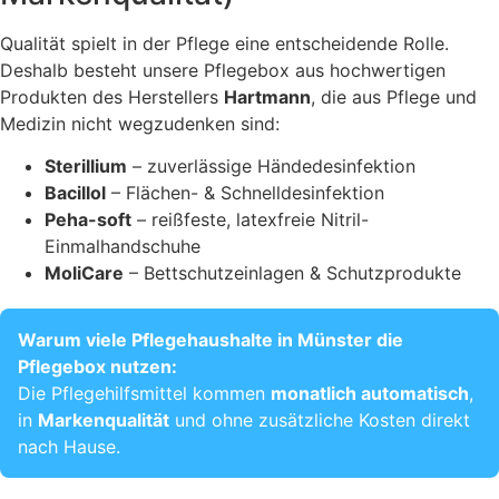
Qualität spielt in der Pflege eine entscheidende Rolle.
Deshalb besteht unsere Pflegebox aus hochwertigen
Produkten des Herstellers
Hartmann
, die aus Pflege und
Medizin nicht wegzudenken sind:
Sterillium
– zuverlässige Händedesinfektion
Bacillol
– Flächen- & Schnelldesinfektion
Peha-soft
– reißfeste, latexfreie Nitril-
Einmalhandschuhe
MoliCare
– Bettschutzeinlagen & Schutzprodukte
Warum viele Pflegehaushalte in Münster die
Pflegebox nutzen:
Die Pflegehilfsmittel kommen
monatlich automatisch
,
in
Markenqualität
und ohne zusätzliche Kosten direkt
nach Hause.