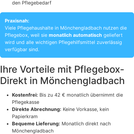
den Pflegebedarf
Praxisnah:
Viele Pflegehaushalte in Mönchengladbach nutzen die
Pflegebox, weil sie
monatlich automatisch
geliefert
wird und alle wichtigen Pflegehilfsmittel zuverlässig
verfügbar sind.
Ihre Vorteile mit Pflegebox-
Direkt in Mönchengladbach
Kostenfrei:
Bis zu 42 € monatlich übernimmt die
Pflegekasse
Direkte Abrechnung:
Keine Vorkasse, kein
Papierkram
Bequeme Lieferung:
Monatlich direkt nach
Mönchengladbach