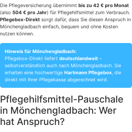
Die Pflegeversicherung übernimmt
bis zu 42 € pro Monat
(also
504 € pro Jahr
) für Pflegehilfsmittel zum Verbrauch.
Pflegebox-Direkt
sorgt dafür, dass Sie diesen Anspruch in
Mönchengladbach einfach, bequem und ohne Kosten
nutzen können.
Hinweis für Mönchengladbach:
Pflegebox-Direkt liefert
deutschlandweit
–
selbstverständlich auch nach Mönchengladbach. Sie
erhalten eine hochwertige
Hartmann Pflegebox
, die
direkt mit Ihrer Pflegekasse abgerechnet wird.
Pflegehilfsmittel-Pauschale
in Mönchengladbach: Wer
hat Anspruch?