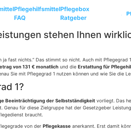
mittel
Pflegehilfsmittel
Pflegebox
P
FAQ
Ratgeber
eistungen stehen Ihnen wirklic
 ja fast nichts.“ Das stimmt so nicht. Auch mit Pflegegrad 
etrag von 131 € monatlich
und die
Erstattung für Pflegehi
genau Sie mit Pflegegrad 1 nutzen können und wie Sie die L
ad 1?
ge Beeinträchtigung der Selbstständigkeit
vorliegt. Das he
 Genau für diese Zielgruppe hat der Gesetzgeber Leistunge
flegedienst braucht.
Pflegegrade von der
Pflegekasse
anerkannt. Erst damit kön